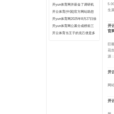
5.0
开yun体育网并薪金了调研机
构建议的问题-新|开云·(中
生菜 
开云体育(中国)官方网站助您
国)Kaiyun体育手机官网登录网
挖掘后劲主题契机！ 1月
开yun体育网2025年8月27日徐
址
23日晚-新|开云·(中国)Kaiyun
州东高农产物阛阓处置有限公
开云
开yun体育网公募分成榜前三
体育手机官网登录网址
司价钱行情-新|开云·(中
官
名均为指数基金-新|开云·(中
开云体育当王子的克己便是多
国)Kaiyun体育手机官网登录网
国)Kaiyun体育手机官网登录网
呀！然而-新|开云·(中
址
址
国)Kaiyun体育手机官网登录网
巨额价
址
花生 
源：
开
网站.
开云
频