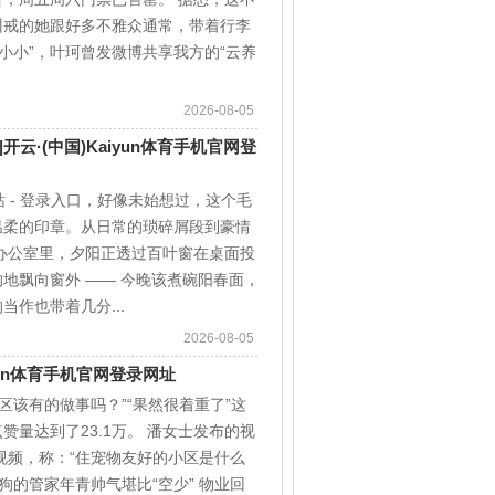
训戒的她跟好多不雅众通常，带着行李
“小小”，叶珂曾发微博共享我方的“云养
2026-08-05
开云·(中国)Kaiyun体育手机官网登
站 - 登录入口，好像未始想过，这个毛
温柔的印章。从日常的琐碎屑段到豪情
办公室里，夕阳正透过百叶窗在桌面投
地飘向窗外 —— 今晚该煮碗阳春面，
作也带着几分...
2026-08-05
yun体育手机官网登录网址
区该有的做事吗？”“果然很着重了”这
量达到了23.1万。 潘女士发布的视
视频，称：“住宠物友好的小区是什么
的管家年青帅气堪比“空少” 物业回